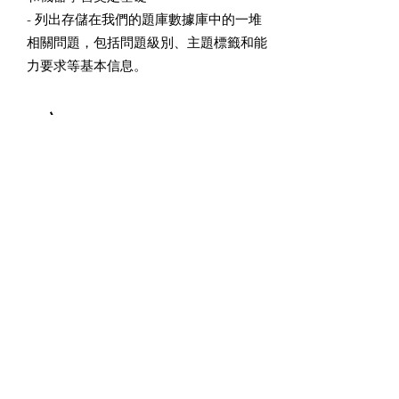
- 列出存儲在我們的題庫數據庫中的一堆
相關問題，包括問題級別、主題標籤和能
力要求等基本信息。
7
評估和標准設計師
責任
- 專注於採用無監督學習來檢測學習者表
現之間的相關性，從而找出不同層次群體
之間的關鍵因素。
-關注用戶的學習過程，以提高有針對性的
學習成果，同時，目標是提高
他們的學習
表現